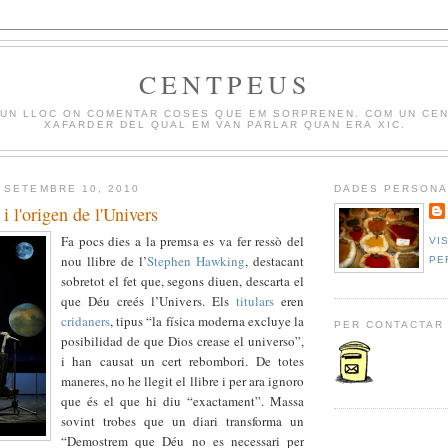
CENTPEUS
 UN LLOC ON COMENTAR COSES QUE EM SORPRENEN. COM UN CE
XAFARDER DEL QUAL EM VAN PARLAR QUAN ERA XIC.
 SETEMBRE 10, 2010
DADES PERSONA
 l'origen de l'Univers
Fa pocs dies a la premsa es va fer ressò del
VI
nou llibre de l’
Stephen Hawking
, destacant
PE
sobretot el fet que, segons diuen, descarta el
que Déu creés l’Univers. Els
titulars
eren
cridaners
, tipus “la física moderna excluye la
PER CONTACTAR
posibilidad de que Dios crease el universo”,
i han causat un cert rebombori. De totes
maneres, no he llegit el llibre i per ara ignoro
que és el que hi diu “exactament”. Massa
sovint trobes que un diari transforma un
“Demostrem que Déu no es necessari per