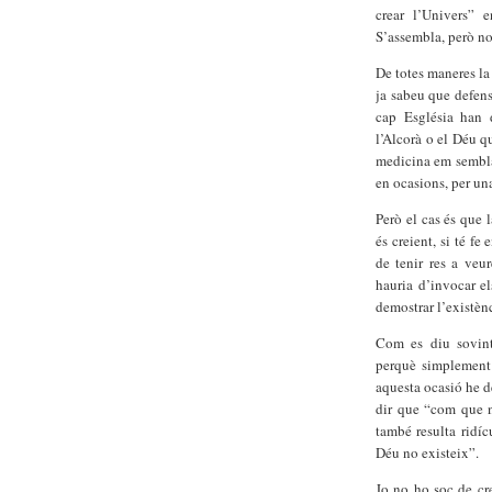
crear l’Univers”
S’assembla, però no
De totes maneres la
ja sabeu que defenso
cap Església han d
l’Alcorà o el Déu q
medicina em sembla
en ocasions, per un
Però el cas és que 
és creient, si té fe
de tenir res a veur
hauria d’invocar e
demostrar l’existènc
Com es diu sovint
perquè simplement 
aquesta ocasió he d
dir que “com que n
també resulta ridíc
Déu no existeix”.
Jo no ho soc de cre