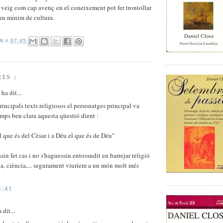
veig com cap avenç en el coneixement pot fer trontollar
un mínim de cultura.
AN
A
07:45
IS :
l
ha dit...
rincipals texts religiosos el personatges principal va
emps ben clara aquesta qüestió dient :
l que és del Cèsar i a Déu el que és de Déu"
ssin fet cas i no s'haguessin entossudit en barrejar religió
a, ciència,... segurament viuríem a un món molt més
8:41
 dit...