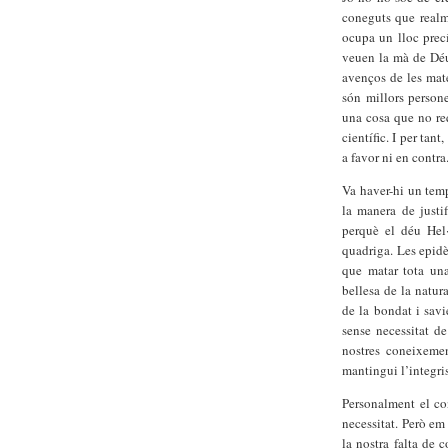
coneguts que realm
ocupa un lloc precí
veuen la mà de Déu 
avenços de les mate
són millors persone
una cosa que no re
científic. I per tan
a favor ni en contra
Va haver-hi un tem
la manera de justif
perquè el déu Hel·
quadriga. Les epid
que matar tota una
bellesa de la natu
de la bondat i savi
sense necessitat de
nostres coneixeme
mantingui l’integri
Personalment el co
necessitat. Però em
la nostra falta de 