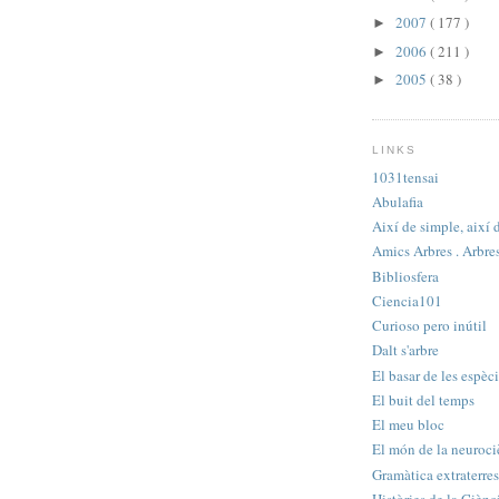
2007
( 177 )
►
2006
( 211 )
►
2005
( 38 )
►
LINKS
1031tensai
Abulafia
Així de simple, així 
Amics Arbres . Arbre
Bibliosfera
Ciencia101
Curioso pero inútil
Dalt s'arbre
El basar de les espèc
El buit del temps
El meu bloc
El món de la neuroci
Gramàtica extraterres
Històries de la Ciènc