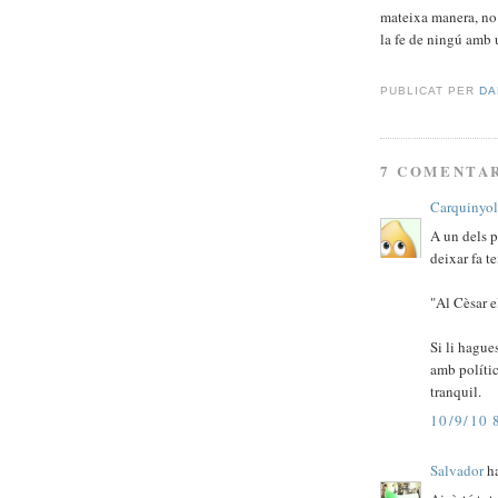
mateixa manera, no 
la fe de ningú amb 
PUBLICAT PER
D
7 COMENTAR
Carquinyo
A un dels p
deixar fa t
"Al Cèsar e
Si li hague
amb polític
tranquil.
10/9/10 
Salvador
ha