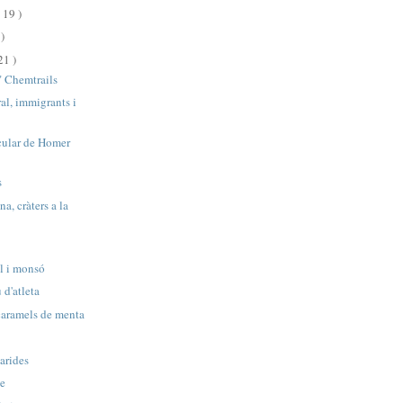
( 19 )
)
21 )
" Chemtrails
al, immigrants i
cular de Homer
s
na, cràters a la
al i monsó
 d'atleta
 caramels de menta
arides
te