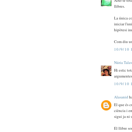
Això té tot
llibres.
La única co
iniciar l'u
hipòtesi in
Com diu un 
10/9/10 
Núria Tala
Hi estic to
argumentes p
10/9/10 
Alasanid
ha
El que és c
ciència i e
sigui ja ni 
El llibre so