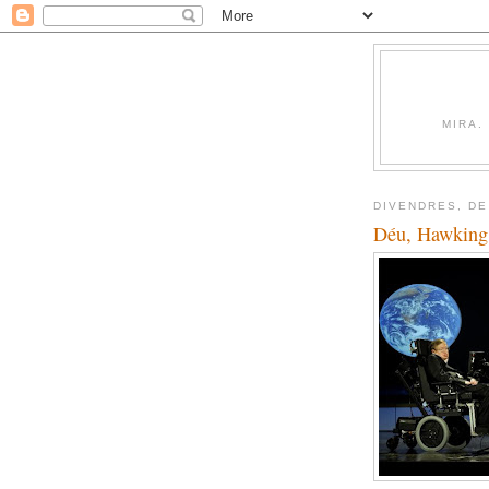
MIRA.
DIVENDRES, DE
Déu, Hawking i