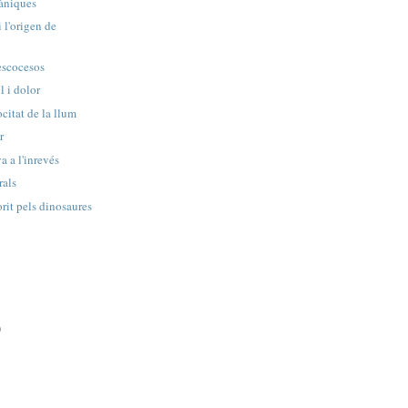
tàniques
 l'origen de
 escocesos
l i dolor
citat de la llum
r
a a l'inrevés
rals
rit pels dinosaures
)