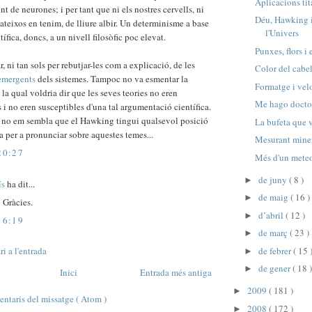
Aplicacions ti
nt de neurones; i per tant que ni els nostres cervells, ni
Déu, Hawking i
ateixos en tenim, de lliure albir. Un determinisme a base
l'Univers
ífica, doncs, a un nivell filosòfic poc elevat.
Punxes, flors i
r, ni tan sols per rebutjar-les com a explicació, de les
Color del cabel
 emergents
dels sistemes. Tampoc no va esmentar la
Formatge i velo
, la qual voldria dir que les seves teories no eren
Me hago docto
s i no eren susceptibles d'una tal argumentació científica.
e no em sembla que el Hawking tingui qualsevol posició
La bufeta que v
a per a pronunciar sobre aquestes temes...
Mesurant mine
20:27
Més d'un meteo
de juny
( 8 )
►
ís
ha dit...
de maig
( 16 )
►
! Gràcies.
d’abril
( 12 )
►
16:19
de març
( 23 )
►
i a l'entrada
de febrer
( 15 
►
de gener
( 18 )
►
Inici
Entrada més antiga
2009
( 181 )
►
ntaris del missatge ( Atom )
2008
( 172 )
►