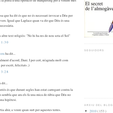
a la pinta d'una operació de màrqueting per a vendre més
sa que ha dit és que no és necessari invocar a Déu per
nivers. Igual que Laplace quan va dir que Déu és una
necessària.
altre text religiós: "No hi ha res de nou sota el Sol"
11:30
SEGUIDORS
vera
ha dit...
talment d'acord, Dani. I per cert, m'agrada molt com
er escrit, felicitats ;)
13:28
 dit...
uriós és que durant segles han estat carregant contra la
m sembla que ara els fa una mica de ràbia que Déu no
una hipòtesi.
ARXIU DEL BLO
rtia ahir, a veure quan surt per aquestes terres.
2010
( 153 )
▼