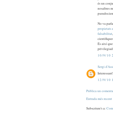
és un conju
nosaltres m
pseudocient
No va parla
propietats
falsabilitat
científique
És així qu
privilegiad
10/9/10 
Sergi d'Ass
Interessant
12/9/10 
Publica un comentar
Entrada més recent
Subscriure's a:
Come