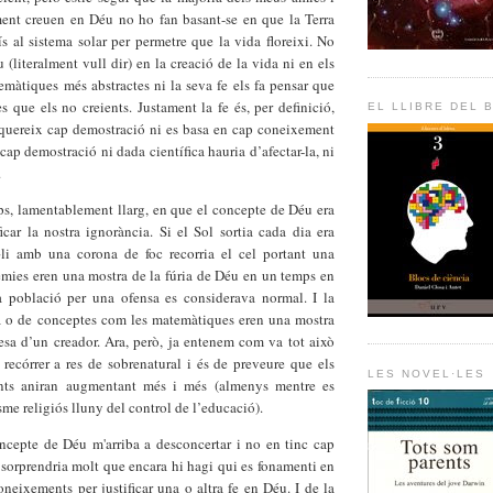
ent creuen en Déu no ho fan basant-se en que la Terra
s al sistema solar per permetre que la vida floreixi. No
(literalment vull dir) en la creació de la vida ni en els
màtiques més abstractes ni la seva fe els fa pensar que
s que els no creients. Justament la fe és, per definició,
EL LLIBRE DEL 
quereix cap demostració ni es basa en cap coneixement
t, cap demostració ni dada científica hauria d’afectar-la, ni
.
ps, lamentablement llarg, en que el concepte de Déu era
icar la nostra ignorància. Si el Sol sortia cada dia era
li amb una corona de foc recorria el cel portant una
èmies eren una mostra de la fúria de Déu en un temps en
 població per una ofensa es considerava normal. I la
ra o de conceptes com les matemàtiques eren una mostra
esa d’un creador. Ara, però, ja entenem com va tot això
 recórrer a res de sobrenatural i és de preveure que els
LES NOVEL·LES
nts aniran augmentant més i més (almenys mentre es
sme religiós lluny del control de l’educació).
ncepte de Déu m'arriba a desconcertar i no en tinc cap
 sorprendria molt que encara hi hagi qui es fonamenti en
coneixements per justificar una o altra fe en Déu. I de la