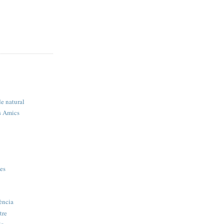
de natural
s Amics
ies
ència
tre
ia