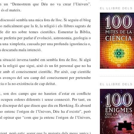
 en un “Demostrem que Déu no va crear l’Univers”.
EL LLIBRE DELS
 és el mateix.
 discussió sembla una mica fora de lloc. Si seguiu el blog
 radicalment que la fe, la religió i els llibres sagrats de
e dir res sobre temes científics. Esmentar la Bíblia,
ue preferiu per parlar d’evolució, astronomia, geologia o
 una ximpleria, causada per una profunda ignorància o,
a descarada mala intenció.
la situació inversa també em sembla fora de lloc. Si algú
 en la religió que sigui, això és un fet personal que no ha
e amb el coneixement científic. Per això, cap científic
ls avenços del seu camp del coneixement per pretendre
ia o la no-existència de cap deïtat.
EL LLIBRE DELS
, son dos camps que no haurien d’estar en conflicte
ocupen esferes diferents i sense connexió. Per tant, en
e discrepar del que diuen que diu en Hawking. És absurd
o entenc l’origen de l’Univers, Déu ha d’existir”, però
ul opinar que “com que ja entenc l’origen de l’Univers,
ient, però estic segur que la majoria dels meus amics i