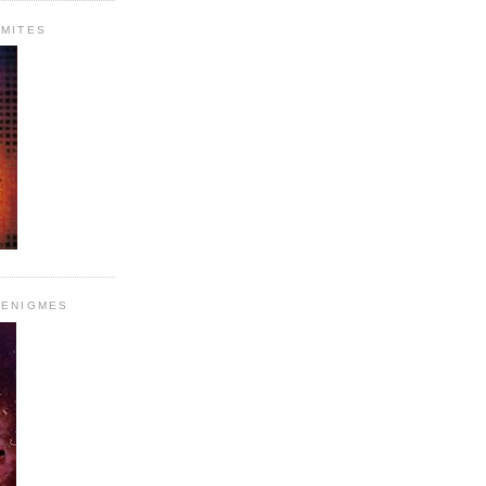
 MITES
 ENIGMES