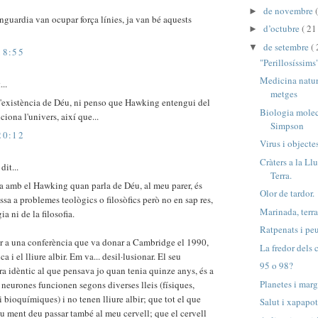
de novembre
►
nguardia van ocupar força línies, ja van bé aquests
d’octubre
( 21 
►
de setembre
( 
▼
18:55
"Perillosíssims
Medicina natur
...
metges
l'existència de Déu, ni penso que Hawking entengui del
Biologia mole
ciona l'univers, així que...
Simpson
20:12
Virus i objecte
Cràters a la Llu
it...
Terra.
a amb el Hawking quan parla de Déu, al meu parer, és
Olor de tardor.
essa a problemes teològics o filosòfics però no en sap res,
Marinada, terr
ia ni de la filosofia.
Ratpenats i peu
ir a una conferència que va donar a Cambridge el 1990,
La fredor dels
ica i el lliure albir. Em va... desil·lusionar. El seu
95 o 98?
a idèntic al que pensava jo quan tenia quinze anys, és a
Planetes i marg
s neurones funcionen segons diverses lleis (físiques,
 bioquímiques) i no tenen lliure albir; que tot el que
Salut i xapapo
u ment deu passar també al meu cervell; que el cervell