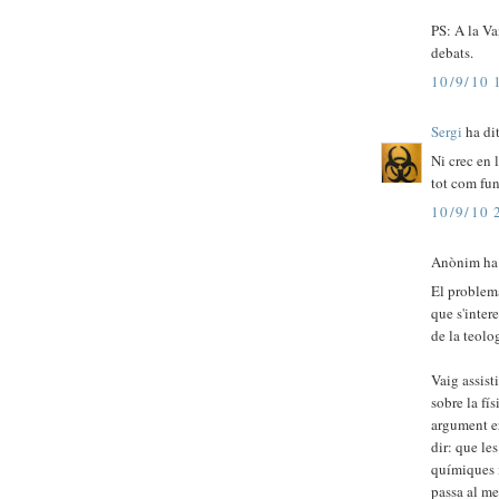
PS: A la Va
debats.
10/9/10 
Sergi
ha dit
Ni crec en 
tot com fun
10/9/10 
Anònim ha d
El problem
que s'inter
de la teolog
Vaig assist
sobre la fís
argument er
dir: que le
químiques i
passa al me