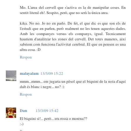
Mo. L'area del cervell que s'activa es la de manipular coses. En
sentit literal eh!. Sospito, però, que no serà la única area.
kika. No no. Jo no en parlo. De fet, el que dic es que son els de
l'estudi que en parlen, però realment no les tenen aquestes dades.
Amb les companyes versus els companys, igual. Tecnicament
hauriem d'analitzar les zones del cervell. Det totes maneres, així
sabriem com funciona l'activitat cerebral. El que en pensen es una
altra cosa. :D
Respon
malayalam
13/3/09 15:22
mmm...mmm... em jugaria un pèsol que el biquini de la noia d'aquí
dalt és blanc i negre... no? :)
Respon
Dan
13/3/09 15:42
El biquini si!... però... era rossa o morena??
:-)