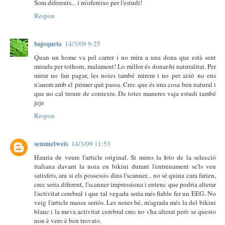
Som diferents... i m'ofereixo per l'estudi!
Respon
bajoqueta
14/3/09 9:25
Quan un home va pel carrer i no mira a una dona que està sent
mirada per tothom, malament! Lo millor és donar-hi naturalitat. Per
mirar no fan pagar, les noies també mirem i no per això no ens
n'anem amb el primer què passa. Crec que és una cosa ben natural i
que no cal treure de contexte. De totes maneres vaja estudi també
jeje
Respon
semmelweis
14/3/09 11:53
Hauria de veure l'article original. Si mires la foto de la selecció
italiana davant la noia en bikini durant l'entrenament se'ls veu
satisfets, ara si els possessis dins l'scanner... no sé quina cara farien,
crec seria diferent, l'scanner impressiona i entenc que podria alterar
l'activitat cerebral i que tal vegada seria més fiable fer un EEG. No
veig l'article massa seriós. Les noies bé, m'agrada més la del bikini
blanc i la meva activitat cerebral crec no s'ha alterat però se questo
non è vero è ben trovato.