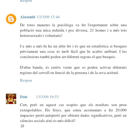
Respon
Alasanid
13/3/09 15:46
De totes maneres la psicòloga va fer l'experiment sobre una
població una mica reduïda i poc diversa, 21 homes i a més tots
heterosexuals i voluntaris!
I a més a més hi ha un altre fet i és que en estadística si busques
prèviament una cosa és molt fàcil que hi acabis arribant. I les
conclusions també poden ser diferent segons el que busquis.
D'altra banda, és curiós veure que es poden activar diferents
regions del cervell en funció de la persona i de la seva actitud.
Respon
Dan
13/3/09 16:53
Cert, però en aquest cas sospito que els resultats son prou
extrapolables. Els físics, que esteu acostumats a fer 20.000
impactes protó-antiprotó per obtenir dades significatives, però en
ciències socials això és més difícil!
:D