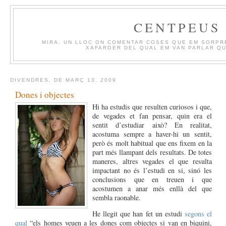
CENTPEUS
MIRA. UN LLOC ON COMENTAR COSES QUE EM SORPR
XAFARDER DEL QUAL EM VAN PARLAR QU
DIVENDRES, DE MARÇ 13, 2009
Dones i objectes
Hi ha estudis que resulten curiosos i que,
de vegades et fan pensar, quin era el
sentit d’estudiar això? En realitat,
acostuma sempre a haver-hi un sentit,
però és molt habitual que ens fixem en la
part més llampant dels resultats. De totes
maneres, altres vegades el que resulta
impactant no és l’estudi en si, sinó les
conclusions que en treuen i que
acostumen a anar més enllà del que
sembla raonable.
He llegit que han fet un estudi
segons el
qual
“els homes veuen a les dones com objectes si van en biquini,