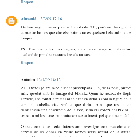
Respon
Alasanid
13/3/09 17:16
De ben segur que és prou extrapolable XD, però em feia gràcia
comentar-ho i es que clar els protons no es queixen i els ordinadors
tampoc.
PS: Tinc una altra cosa segura, ara que començo un laboratori
acabaré de prendre mesures fins als nassos.
Respon
Anònim
13/3/09 18:42
Ai... Doncs jo ara m'he quedat preocupada... Jo, de la noia, primer
m'he quedat amb la imatge del bikini... Quan he acabat de llegir
l'article, l'he tornat a mirar i m'he fixat en detalls com la figura de la
cara, els cabells, etc. Però el que diria, abans que res, si em
demanessin una descripció de la foto, seria els colors del bikini. I
ostres, a mi les dones no m'atrauen sexualment, pel que tinc entès!
Ostres, com dius seria interessant investigar com reacciona el
cervell de les dones en veure homes sexis sortint de la dutxa,