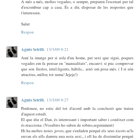
A més a més, moltes vegades, o sempre, preparen l'escenari per tal
d'escombrar cap a casa. És a dir, disposar de les respostes que
t'interessen.
Salut
Respon
Agnès Setrill.
13/3/09 9:21
Amí la imatge per si sola d'un home, per sexi que sigui, poques
vegades em fa pensar en "manualitats", encanvi si puc comprovar
que son llestos, intel.ligents, hàbils,.. això em posa més. ( I si són
atractius, millor, tot suma! Jejeje!)
Respon
Agnès Setrill.
13/3/09 9:27
Perdoneu, no estic del tot d'acord amb la conclusió que traieu
d'aquest estudi.
El que diu el Dan, és interessant i important saber i conèixer com
és reacciona. (Vosaltres ho sabeu de sobres,segurament)
Hi ha moltes noies ,joves, que s'enfaden perquè els seus xicots se'ls
envan els ulls darrera una noia sexi., i ell ha de dissimular perquè