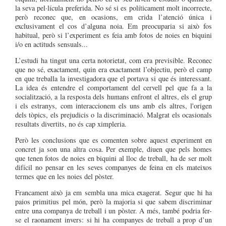
la seva pel·lícula preferida. No sé si es políticament molt incorrecte,
però reconec que, en ocasions, em crida l’atenció única i
exclusivament el cos d’alguna noia. Em preocuparia si això fos
habitual, però si l’experiment es feia amb fotos de noies en biquini
i/o en actituds sensuals...
L’estudi ha tingut una certa notorietat, com era previsible. Reconec
que no sé, exactament, quin era exactament l’objectiu, però el camp
en que treballa la investigadora que el portava si que és interessant.
La idea és entendre el comportament del cervell pel que fa a la
socialització, a la resposta dels humans enfront el altres, els el grup
i els estranys, com interaccionem els uns amb els altres, l'origen
dels tòpics, els prejudicis o la discriminació. Malgrat els ocasionals
resultats divertits, no és cap ximpleria.
Però les conclusions que es comenten sobre aquest experiment en
concret ja son una altra cosa. Per exemple, diuen que pels homes
que tenen fotos de noies en biquini al lloc de treball, ha de ser molt
difícil no pensar en les seves companyes de feina en els mateixos
termes que
en les noies del pòster.
Francament això ja em sembla una mica exagerat. Segur que hi ha
paios primitius pel món, però la majoria si que sabem discriminar
entre una companya de treball i un pòster. A més, també podria fer-
se el raonament invers: si hi ha companyes de treball a prop d’un