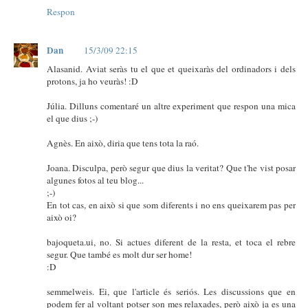
Respon
Dan
15/3/09 22:15
Alasanid. Aviat seràs tu el que et queixaràs del ordinadors i dels
protons, ja ho veuràs! :D
Júlia. Dilluns comentaré un altre experiment que respon una mica
el que dius ;-)
Agnès. En això, diria que tens tota la raó.
Joana. Disculpa, però segur que dius la veritat? Que t'he vist posar
algunes fotos al teu blog...
;-)
En tot cas, en això si que som diferents i no ens queixarem pas per
això oi?
bajoqueta.ui, no. Si actues diferent de la resta, et toca el rebre
segur. Que també es molt dur ser home!
:D
semmelweis. Ei, que l'article és seriós. Les discussions que en
podem fer al voltant potser son mes relaxades, però això ja es una