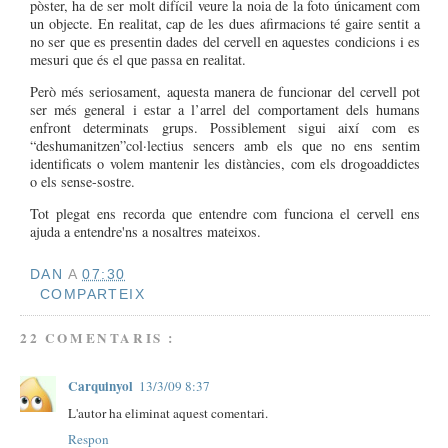
pòster, ha de ser molt difícil veure la noia de la foto únicament com
un objecte. En realitat, cap de les dues afirmacions té gaire sentit a
no ser que es presentin dades del cervell en aquestes condicions i es
mesuri que és el que passa en realitat.
Però més seriosament, aquesta manera de funcionar del cervell pot
ser més general i estar a l’arrel del comportament dels humans
enfront determinats grups. Possiblement sigui així com es
“deshumanitzen”col·lectius sencers amb els que no ens sentim
identificats o volem mantenir les distàncies, com els drogoaddictes
o els sense-sostre.
Tot plegat ens recorda que entendre com funciona el cervell ens
ajuda a entendre'ns a nosaltres mateixos.
DAN
A
07:30
COMPARTEIX
22 COMENTARIS :
Carquinyol
13/3/09 8:37
L'autor ha eliminat aquest comentari.
Respon