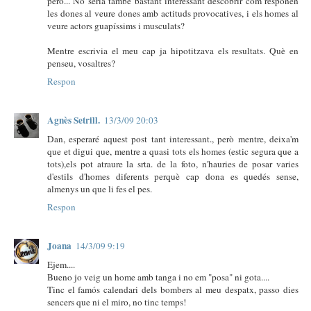
però... No seria també bastant interessant descobrir com responen
les dones al veure dones amb actituds provocatives, i els homes al
veure actors guapíssims i musculats?
Mentre escrivia el meu cap ja hipotitzava els resultats. Què en
penseu, vosaltres?
Respon
Agnès Setrill.
13/3/09 20:03
Dan, esperaré aquest post tant interessant., però mentre, deixa'm
que et digui que, mentre a quasi tots els homes (estic segura que a
tots),els pot atraure la srta. de la foto, n'hauries de posar varies
d'estils d'homes diferents perquè cap dona es quedés sense,
almenys un que li fes el pes.
Respon
Joana
14/3/09 9:19
Ejem....
Bueno jo veig un home amb tanga i no em "posa" ni gota....
Tinc el famós calendari dels bombers al meu despatx, passo dies
sencers que ni el miro, no tinc temps!