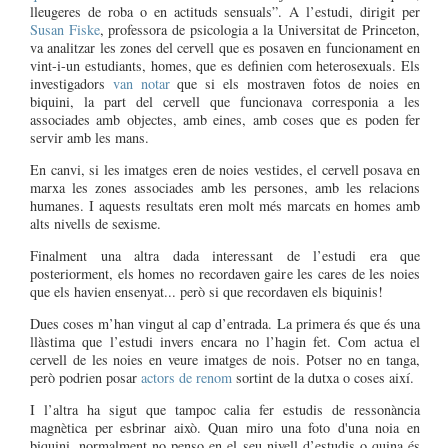
lleugeres de roba o en actituds sensuals”. A l’estudi, dirigit per
Susan Fiske
, professora de psicologia a la Universitat de Princeton,
va analitzar les zones del cervell que es posaven en funcionament en
vint-i-un estudiants, homes, que es definien com heterosexuals. Els
investigadors
van notar
que si els mostraven fotos de noies en
biquini, la part del cervell que funcionava corresponia a les
associades amb objectes, amb eines, amb coses que es poden fer
servir amb les mans.
En canvi, si les imatges eren de noies vestides, el cervell posava en
marxa les zones associades amb les persones, amb les relacions
humanes. I aquests resultats eren molt més marcats en homes amb
alts nivells de sexisme.
Finalment una altra dada interessant de l’estudi era que
posteriorment, els homes no recordaven gaire les cares de les noies
que els havien ensenyat... però si que recordaven els biquinis!
Dues coses m’han vingut al cap d’entrada. La primera és que és una
llàstima que l’estudi invers encara no l’hagin fet. Com actua el
cervell de les noies en veure imatges de nois. Potser no en tanga,
però podrien posar
actors de renom
sortint de la dutxa o coses així.
I l’altra ha sigut que tampoc calia fer estudis de ressonància
magnètica per esbrinar això. Quan miro una foto d'una noia en
biquini, normalment no penso en el seu nivell d’estudis o quina és