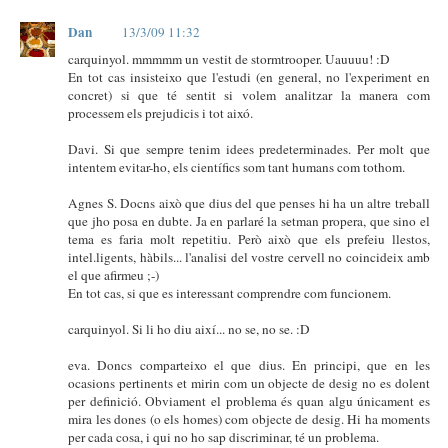
Dan
13/3/09 11:32
carquinyol. mmmmm un vestit de stormtrooper. Uauuuu! :D
En tot cas insisteixo que l'estudi (en general, no l'experiment en
concret) si que té sentit si volem analitzar la manera com
processem els prejudicis i tot aixó.
Davi. Si que sempre tenim idees predeterminades. Per molt que
intentem evitar-ho, els científics som tant humans com tothom.
Agnes S. Docns això que dius del que penses hi ha un altre treball
que jho posa en dubte. Ja en parlaré la setman propera, que sino el
tema es faria molt repetitiu. Però això que els prefeiu llestos,
intel.ligents, hàbils... l'analisi del vostre cervell no coincideix amb
el que afirmeu ;-)
En tot cas, si que es interessant comprendre com funcionem.
carquinyol. Si li ho diu així... no se, no se. :D
eva. Doncs comparteixo el que dius. En principi, que en les
ocasions pertinents et mirin com un objecte de desig no es dolent
per definició. Obviament el problema és quan algu únicament es
mira les dones (o els homes) com objecte de desig. Hi ha moments
per cada cosa, i qui no ho sap discriminar, té un problema.