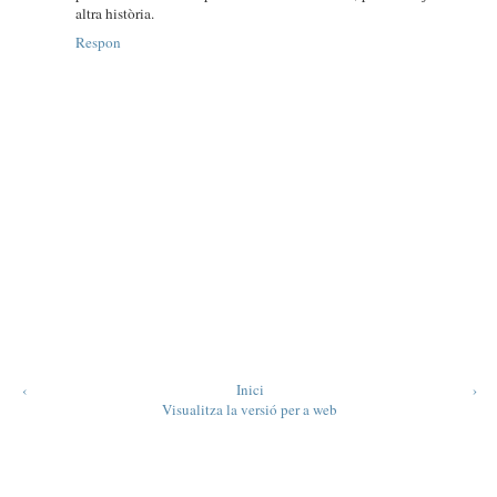
altra història.
Respon
‹
Inici
›
Visualitza la versió per a web