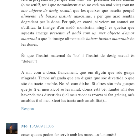
(o masculí!, tot i que normalment això no està tan mal vist) com un
mer objecte de desig sexual
, que les queixes que suscita perquè
alimenta els baixos instints
masculins, i per què això sembla
degradant per la dona. Per què, en canvi, si veiem un anunci on
s'utilitza la imatge d'un nadó moníssim, ningú es queixa que
aquesta imatge
presenta el nadó com un mer objecte d'amor
maternal
o que la imatge alimenta els
baixos instints maternals
de
les dones.
És que l'instint maternal és "bo" i l'instint de desig sexual és
"dolent"?
A mi, com a dona, francament, que em diguin que sóc guapa
m'agrada. També m'agrada que em diguin que sóc divertida o que
sóc de tracte amable. No sé com dir-ho. Si altres són més guapes
que jo (i el meu xicot se les mira), doncs està bé. També n'hi deu
haver de més divertides (i el meu xicot es tronxa si fan gràcia), més
amables (i el meu xicot les tracta amb amabilitat)...
Respon
Mo
13/3/09 11:06
coses que es poden fer servir amb les mans.....uf...només?