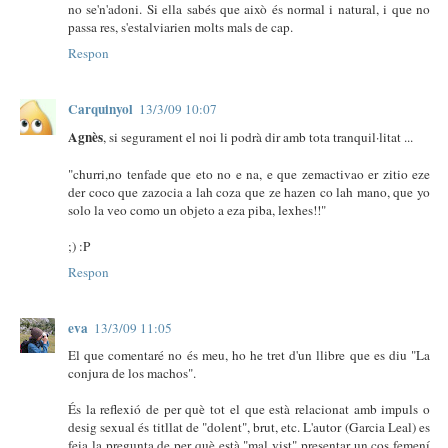
no se'n'adoni. Si ella sabés que això és normal i natural, i que no
passa res, s'estalviarien molts mals de cap.
Respon
Carquinyol
13/3/09 10:07
Agnès
, si segurament el noi li podrà dir amb tota tranquil·litat ...
"churri,no tenfade que eto no e na, e que zemactivao er zitio eze
der coco que zazocia a lah coza que ze hazen co lah mano, que yo
solo la veo como un objeto a eza piba, lexhes!!"
;) :P
Respon
eva
13/3/09 11:05
El que comentaré no és meu, ho he tret d'un llibre que es diu "La
conjura de los machos".
És la reflexió de per què tot el que està relacionat amb impuls o
desig sexual és titllat de "dolent", brut, etc. L'autor (Garcia Leal) es
feia la pregunta de per què està "mal vist" presentar un cos femení