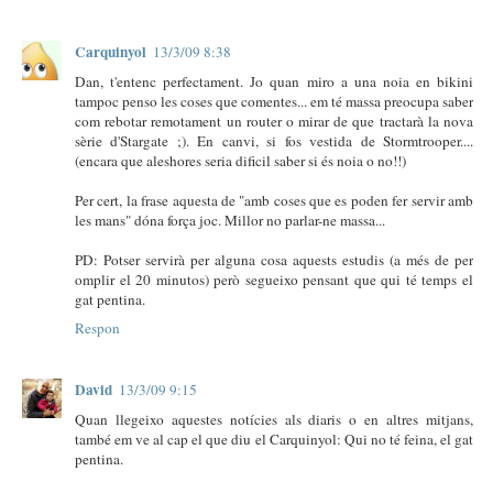
Carquinyol
13/3/09 8:38
Dan, t'entenc perfectament. Jo quan miro a una noia en bikini
tampoc penso les coses que comentes... em té massa preocupa saber
com rebotar remotament un router o mirar de que tractarà la nova
sèrie d'Stargate ;). En canvi, si fos vestida de Stormtrooper....
(encara que aleshores seria dificil saber si és noia o no!!)
Per cert, la frase aquesta de "amb coses que es poden fer servir amb
les mans" dóna força joc. Millor no parlar-ne massa...
PD: Potser servirà per alguna cosa aquests estudis (a més de per
omplir el 20 minutos) però segueixo pensant que qui té temps el
gat pentina.
Respon
David
13/3/09 9:15
Quan llegeixo aquestes notícies als diaris o en altres mitjans,
també em ve al cap el que diu el Carquinyol: Qui no té feina, el gat
pentina.