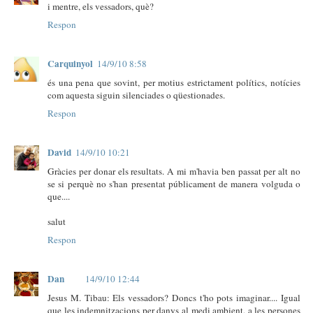
i mentre, els vessadors, què?
Respon
Carquinyol
14/9/10 8:58
és una pena que sovint, per motius estrictament polítics, notícies
com aquesta siguin silenciades o qüestionades.
Respon
David
14/9/10 10:21
Gràcies per donar els resultats. A mi m'havia ben passat per alt no
se si perquè no s'han presentat públicament de manera volguda o
que....
salut
Respon
Dan
14/9/10 12:44
Jesus M. Tibau: Els vessadors? Doncs t'ho pots imaginar.... Igual
que les indemnitzacions per danys al medi ambient, a les persones