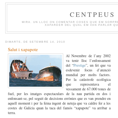
CENTPEUS
MIRA. UN LLOC ON COMENTAR COSES QUE EM SORPR
XAFARDER DEL QUAL EM VAN PARLAR QU
DIMARTS, DE SETEMBRE 14, 2010
Salut i xapapote
Al Novembre de l’any 2002
va tenir lloc l’enfonsament
del “
Prestige
”, un fet que va
esdevenir focus d’atenció
mundial per molts factors.
Per la catàstrofe ecològica
que representava el
vessament de 67.000 tones de
fuel, per les imatges espectaculars de la nau partida en dos i
enfonsant-se, pel seguit de decisions errònies que es van prendre en
aquell moment i per la feina ingent de neteja que va caldre fer a les
costes de Galícia quan la taca del famós “xapapote” va arribar a
terra.