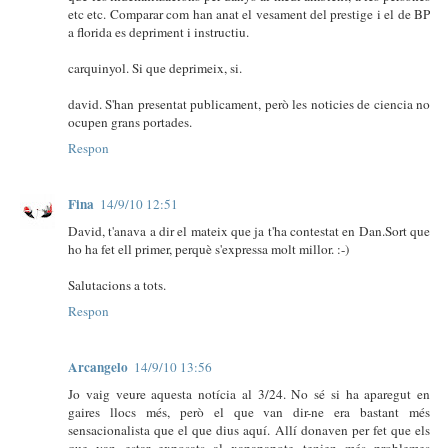
etc etc. Comparar com han anat el vesament del prestige i el de BP
a florida es depriment i instructiu.
carquinyol. Si que deprimeix, si.
david. S'han presentat publicament, però les noticies de ciencia no
ocupen grans portades.
Respon
Fina
14/9/10 12:51
David, t'anava a dir el mateix que ja t'ha contestat en Dan.Sort que
ho ha fet ell primer, perquè s'expressa molt millor. :-)
Salutacions a tots.
Respon
Arcangelo
14/9/10 13:56
Jo vaig veure aquesta notícia al 3/24. No sé si ha aparegut en
gaires llocs més, però el que van dir-ne era bastant més
sensacionalista que el que dius aquí. Allí donaven per fet que els
que van estar exposats al xapapapote tenien més problemes