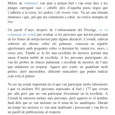
Milers de
voluntaris
van anar a netejar fuel i van estar dies a les
platges carregant sacs i cubells ples d’aquella pasta negra que
s’adheria a la sorra, les pedres i els éssers vius. Va ser una feinada
immensa i que, pel que ara comencem a saber, no estava exempta de
risc.
Un parell d’anys després de l’enfonsament del Prestige,
es va
començar un estudi
per avaluar si les persones que havien participat
en les feines de neteja havien patit alguna afectació. L’estudi, enfocat
sobretot als efectes sobre els pulmons, consistia en repartir
qüestionaris amb preguntes sobre si dormien bé, tenien tos, mocs, i
coses així. També es fa fer una recollida de mostres portant una
mena d’unitat mòbil de recollida. A les persones participants els
van fer probes de funció pulmonar i recollida de mostres de l’aire
que exhalaven en respirar. Aquest aire conté, en quantitats molt
petites, però mesurables, diferents marcadors que poden indicar
com està el pulmó.
Va ser un estudi important en el que van participar molts laboratoris
i que va incloure 501 persones exposades al fuel i 177 que vivien
per allà però que no van participar físicament en la recollida. A
l'estudi hi entraven moltes més persones, però aquests és el nombre
final dels que es van incloure en el tema de les analítiques. Durant
un temps les mostres es van anar analitzant i processant i van fer-se
un parell de publicacions al respecte.