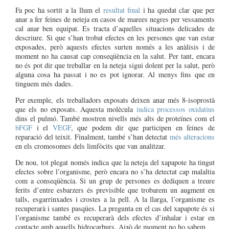
Fa poc ha sortit a la llum el
resultat final
i ha quedat clar que per
anar a fer feines de neteja en casos de marees negres per vessaments
cal anar ben equipat. Es tracta d’aquelles situacions delicades de
descriure. Si que s’han trobat efectes en les persones que van estar
exposades, però aquests efectes surten només a les anàlisis i de
moment no ha causat cap conseqüència en la salut. Per tant, encara
no és pot dir que treballar en la neteja sigui dolent per la salut, però
alguna cosa ha passat i no es pot ignorar. Al menys fins que en
tinguem més dades.
Per exemple, els treballadors exposats deixen anar més 8-isoprostà
que els no exposats. Aquesta molècula
indica processos oxidatius
dins el pulmó. També mostren nivells més alts de proteïnes com el
bFGF
i el
VEGF
, que podem dir que participen en feines de
reparació del teixit. Finalment, també s’han detectat
més alteracions
en els cromosomes dels limfòcits que van analitzar.
De nou, tot plegat només indica que la neteja del xapapote ha tingut
efectes sobre l’organisme, però encara no s’ha detectat cap malaltia
com a conseqüència. Si un grup de persones es dediquen a treure
ferits d’entre esbarzers és previsible que trobarem un augment en
talls, esgarrinxades i crostes a la pell. A la llarga, l’organisme es
recuperarà i santes pasqües. La pregunta en el cas del xapapote és si
l’organisme també es recuperarà dels efectes d’inhalar i estar en
contacte amb aquells hidrocarburs. Això de moment no ho sabem.