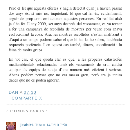
Però el fet que aquests efectes s’hagin detectat quan ja havien passat
dos anys és, si més no, inquietant. El que cal fer és, evidentment,
seguir de prop com evolucionen aquestes persones. En realitat això
ja s’ha fet. L’any 2009, set anys després del vessament, es va tornar
a fer una campanya de recollida de mostres per veure com anava
evolucionant la cosa. Ara, les mostres recollides s’estan analitzant i
d’aquí a un temps podrem saber el que hi ha. Ja ho sabeu, la ciència
requereix paciència. I en aquest cas també, diners, coordinació i la
feina de molts grups.
En tot cas, el que queda clar és que, a les properes catàstrofes
mediambientals relacionades amb els vessaments de cru, caldrà
equipar als equips de neteja d’una manera més eficient i seriosa.
Abans podíem pensar que no era massa greu, però ara ja tenim
dades que no es poden ignorar.
DAN
A
07:30
COMPARTEIX
7 COMENTARIS :
Jesús M. Tibau
14/9/10 7:50