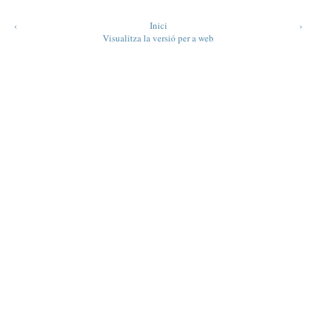
‹
Inici
›
Visualitza la versió per a web